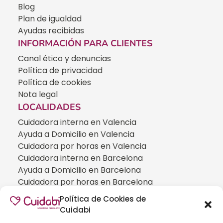
Blog
Plan de igualdad
Ayudas recibidas
INFORMACIÓN PARA CLIENTES
Canal ético y denuncias
Política de privacidad
Política de cookies
Nota legal
LOCALIDADES
Cuidadora interna en Valencia
Ayuda a Domicilio en Valencia
Cuidadora por horas en Valencia
Cuidadora interna en Barcelona
Ayuda a Domicilio en Barcelona
Cuidadora por horas en Barcelona
Cuidadora interna en Madrid
Política de Cookies de
Ayuda a Domicilio en Madrid
Cuidabi
Cuidadora por horas en Madrid