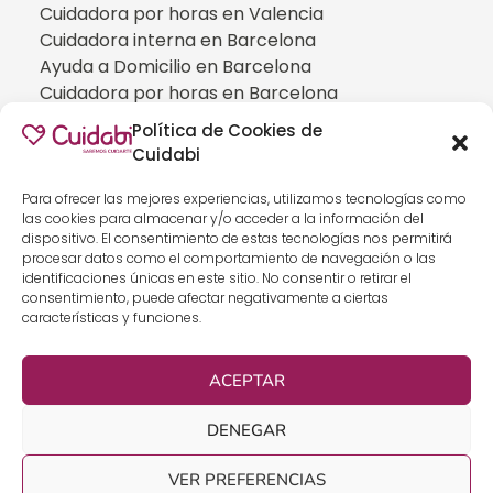
Cuidadora por horas en Valencia
Cuidadora interna en Barcelona
Ayuda a Domicilio en Barcelona
Cuidadora por horas en Barcelona
Cuidadora interna en Madrid
Política de Cookies de
Ayuda a Domicilio en Madrid
Cuidabi
Cuidadora por horas en Madrid
CUIDADOS ESPECIALIZADOS
Para ofrecer las mejores experiencias, utilizamos tecnologías como
las cookies para almacenar y/o acceder a la información del
Cuidadoras de personas con Alzheimer
dispositivo. El consentimiento de estas tecnologías nos permitirá
Cuidadoras de personas con Parkinson
procesar datos como el comportamiento de navegación o las
identificaciones únicas en este sitio. No consentir o retirar el
Cuidadoras de personas con ELA
consentimiento, puede afectar negativamente a ciertas
Cuidados especializados para personas que
características y funciones.
han sufrido un ICTUS
Cuidadoras de personas con neumonía
ACEPTAR
Cuidados especializados para personas con
discapacidad
DENEGAR
Cuidados especializados para personas con
demencia
VER PREFERENCIAS