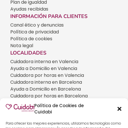
Plan de igualdad
Ayudas recibidas
INFORMACIÓN PARA CLIENTES
Canal ético y denuncias
Política de privacidad
Política de cookies
Nota legal
LOCALIDADES
Cuidadora interna en Valencia
Ayuda a Domicilio en Valencia
Cuidadora por horas en Valencia
Cuidadora interna en Barcelona
Ayuda a Domicilio en Barcelona
Cuidadora por horas en Barcelona
Cuidadora interna en Madrid
Política de Cookies de
Ayuda a Domicilio en Madrid
Cuidabi
Cuidadora por horas en Madrid
CUIDADOS ESPECIALIZADOS
Para ofrecer las mejores experiencias, utilizamos tecnologías como