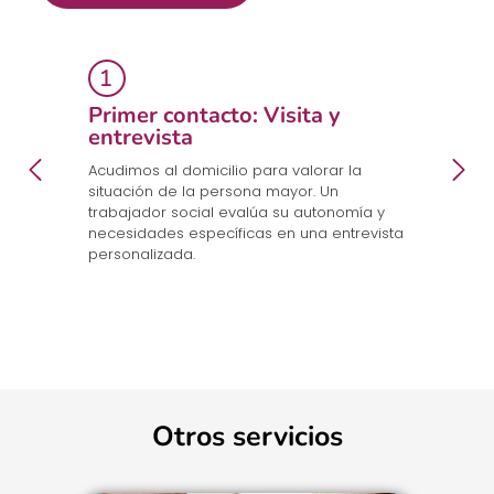
Primer contacto: Visita y
E
entrevista
p
a
en
Acudimos al domicilio para valorar la
Co
.
situación de la persona mayor. Un
un
trabajador social evalúa su autonomía y
n
necesidades específicas en una entrevista
cu
personalizada.
Otros servicios