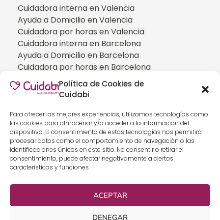
Cuidadora interna en Valencia
Ayuda a Domicilio en Valencia
Cuidadora por horas en Valencia
Cuidadora interna en Barcelona
Ayuda a Domicilio en Barcelona
Cuidadora por horas en Barcelona
Cuidadora interna en Madrid
Política de Cookies de
Ayuda a Domicilio en Madrid
Cuidabi
Cuidadora por horas en Madrid
CUIDADOS ESPECIALIZADOS
Para ofrecer las mejores experiencias, utilizamos tecnologías como
las cookies para almacenar y/o acceder a la información del
Cuidadoras de personas con Alzheimer
dispositivo. El consentimiento de estas tecnologías nos permitirá
Cuidadoras de personas con Parkinson
procesar datos como el comportamiento de navegación o las
identificaciones únicas en este sitio. No consentir o retirar el
Cuidadoras de personas con ELA
consentimiento, puede afectar negativamente a ciertas
Cuidados especializados para personas que
características y funciones.
han sufrido un ICTUS
Cuidadoras de personas con neumonía
ACEPTAR
Cuidados especializados para personas con
discapacidad
DENEGAR