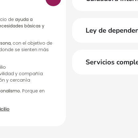
icio de
ayuda a
ecesidades básicas y
Ley de dependen
rsona
, con el objetivo de
 donde se sienten más
Servicios compl
lio
ovilidad y compañía
ión y cercanía
ionalismo.
Porque en
cilio