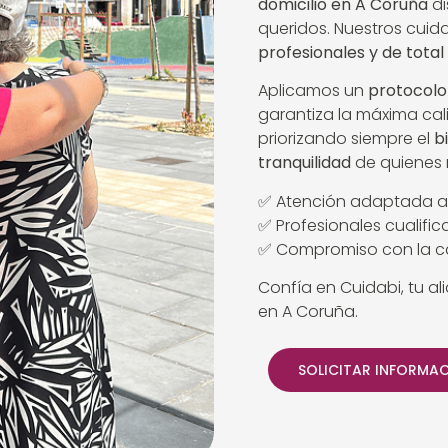
domicilio en A Coruña
di
queridos. Nuestros cui
profesionales y de total
Aplicamos un
protocolo
garantiza la máxima cal
priorizando siempre el
b
tranquilidad
de quienes 
✅ Atención adaptada a
✅ Profesionales cualifi
✅ Compromiso con la ca
Confía en Cuidabi, tu al
en A Coruña.
SOLICITAR INFORMA