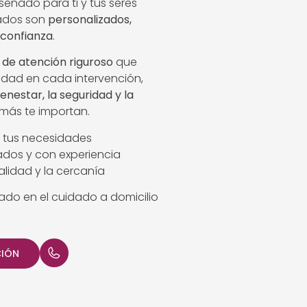
señado para ti y tus seres
dados son
personalizados,
 confianza
.
 de atención riguroso
que
idad en cada intervención,
ienestar, la seguridad y la
más te importan.
 tus necesidades
cados y con experiencia
lidad y la cercanía
iado en el cuidado a domicilio
CIÓN