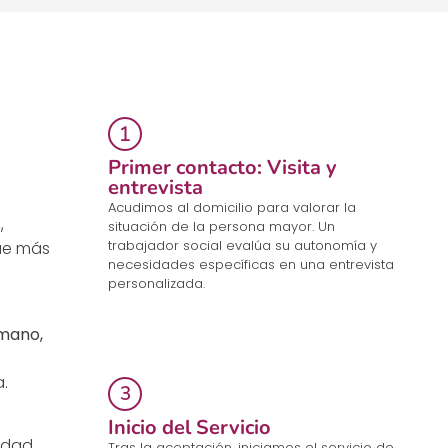
Primer contacto: Visita y
entrevista
Acudimos al domicilio para valorar la
s
,
situación de la persona mayor. Un
trabajador social evalúa su autonomía y
ue más
necesidades específicas en una entrevista
personalizada.
mano,
.
Inicio del Servicio
ridad
Tras la aceptación, iniciamos el servicio de