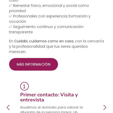
caso
✅ Bienestar físico, emocional y social como
prioridad
✅ Profesionales con experiencia, formación y
vocación
✅ Seguimiento continuo y comunicación
transparente
En
Cuidabi
,
cuidamos como en casa
, con la cercanía
y la profesionalidad que tus seres queridos
merecen.
MÁS INFORMACIÓN
Primer contacto: Visita y
E
entrevista
p
a
en
Acudimos al domicilio para valorar la
Co
.
situación de la persona mayor. Un
un