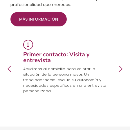
profesionalidad que mereces.
MÁS INFORMACIÓN
Primer contacto: Visita y
E
entrevista
p
a
en
Acudimos al domicilio para valorar la
Co
.
situación de la persona mayor. Un
un
trabajador social evalúa su autonomía y
n
necesidades específicas en una entrevista
cu
personalizada.