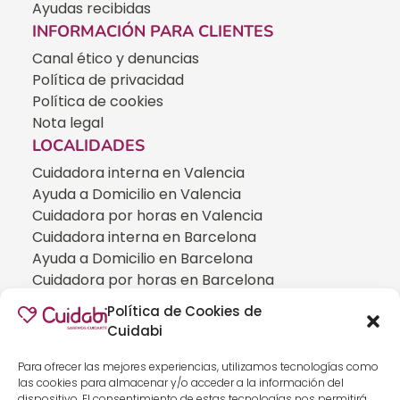
Ayudas recibidas
INFORMACIÓN PARA CLIENTES
Canal ético y denuncias
Política de privacidad
Política de cookies
Nota legal
LOCALIDADES
Cuidadora interna en Valencia
Ayuda a Domicilio en Valencia
Cuidadora por horas en Valencia
Cuidadora interna en Barcelona
Ayuda a Domicilio en Barcelona
Cuidadora por horas en Barcelona
Cuidadora interna en Madrid
Política de Cookies de
Ayuda a Domicilio en Madrid
Cuidabi
Cuidadora por horas en Madrid
CUIDADOS ESPECIALIZADOS
Para ofrecer las mejores experiencias, utilizamos tecnologías como
las cookies para almacenar y/o acceder a la información del
Cuidadoras de personas con Alzheimer
dispositivo. El consentimiento de estas tecnologías nos permitirá