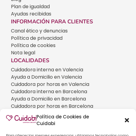
Plan de igualdad
Ayudas recibidas
INFORMACIÓN PARA CLIENTES
Canal ético y denuncias
Política de privacidad
Política de cookies
Nota legal
LOCALIDADES
Cuidadora interna en Valencia
Ayuda a Domicilio en Valencia
Cuidadora por horas en Valencia
Cuidadora interna en Barcelona
Ayuda a Domicilio en Barcelona
Cuidadora por horas en Barcelona
Cuidadora interna en Madrid
Política de Cookies de
Ayuda a Domicilio en Madrid
Cuidabi
Cuidadora por horas en Madrid
CUIDADOS ESPECIALIZADOS
Para ofrecer las mejores experiencias, utilizamos tecnologías como