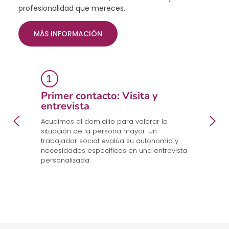
profesionalidad que mereces.
MÁS INFORMACIÓN
Primer contacto: Visita y
E
entrevista
p
a
en
Acudimos al domicilio para valorar la
Co
.
situación de la persona mayor. Un
un
trabajador social evalúa su autonomía y
n
necesidades específicas en una entrevista
cu
personalizada.