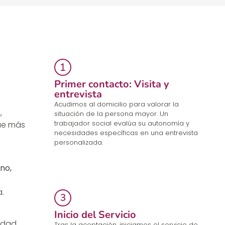
Primer contacto: Visita y
entrevista
Acudimos al domicilio para valorar la
s
,
situación de la persona mayor. Un
trabajador social evalúa su autonomía y
ue más
necesidades específicas en una entrevista
personalizada.
no,
.
Inicio del Servicio
ridad
Tras la aceptación, iniciamos el servicio de