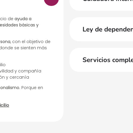
icio de
ayuda a
esidades básicas y
Ley de dependen
rsona
, con el objetivo de
 donde se sienten más
Servicios compl
lio
ovilidad y compañía
ión y cercanía
ionalismo.
Porque en
cilio