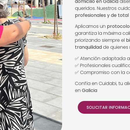
domicilio en Galicia
dise
queridos. Nuestros cui
profesionales y de total
Aplicamos un
protocolo
garantiza la máxima cal
priorizando siempre el
b
tranquilidad
de quienes 
✅ Atención adaptada a
✅ Profesionales cualifi
✅ Compromiso con la ca
Confía en Cuidabi, tu al
en
Galicia
SOLICITAR INFORMA