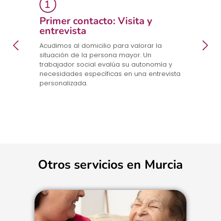
Primer contacto: Visita y
E
entrevista
p
a
en
Acudimos al domicilio para valorar la
Co
.
situación de la persona mayor. Un
un
trabajador social evalúa su autonomía y
n
necesidades específicas en una entrevista
cu
personalizada.
Otros servicios en Murcia