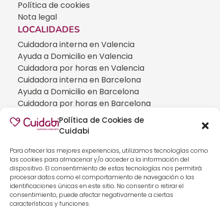
Política de cookies
Nota legal
LOCALIDADES
Cuidadora interna en Valencia
Ayuda a Domicilio en Valencia
Cuidadora por horas en Valencia
Cuidadora interna en Barcelona
Ayuda a Domicilio en Barcelona
Cuidadora por horas en Barcelona
Cuidadora interna en Madrid
Política de Cookies de
Ayuda a Domicilio en Madrid
Cuidabi
Cuidadora por horas en Madrid
CUIDADOS ESPECIALIZADOS
Para ofrecer las mejores experiencias, utilizamos tecnologías como
las cookies para almacenar y/o acceder a la información del
Cuidadoras de personas con Alzheimer
dispositivo. El consentimiento de estas tecnologías nos permitirá
Cuidadoras de personas con Parkinson
procesar datos como el comportamiento de navegación o las
identificaciones únicas en este sitio. No consentir o retirar el
Cuidadoras de personas con ELA
consentimiento, puede afectar negativamente a ciertas
Cuidados especializados para personas que
características y funciones.
han sufrido un ICTUS