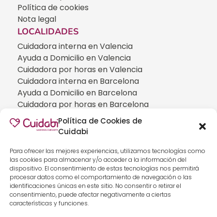
Política de cookies
Nota legal
LOCALIDADES
Cuidadora interna en Valencia
Ayuda a Domicilio en Valencia
Cuidadora por horas en Valencia
Cuidadora interna en Barcelona
Ayuda a Domicilio en Barcelona
Cuidadora por horas en Barcelona
Cuidadora interna en Madrid
Política de Cookies de
Ayuda a Domicilio en Madrid
Cuidabi
Cuidadora por horas en Madrid
CUIDADOS ESPECIALIZADOS
Para ofrecer las mejores experiencias, utilizamos tecnologías como
las cookies para almacenar y/o acceder a la información del
Cuidadoras de personas con Alzheimer
dispositivo. El consentimiento de estas tecnologías nos permitirá
Cuidadoras de personas con Parkinson
procesar datos como el comportamiento de navegación o las
identificaciones únicas en este sitio. No consentir o retirar el
Cuidadoras de personas con ELA
consentimiento, puede afectar negativamente a ciertas
Cuidados especializados para personas que
características y funciones.
han sufrido un ICTUS