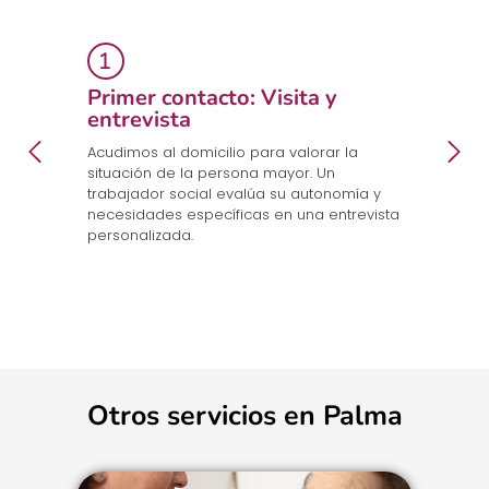
Primer contacto: Visita y
E
entrevista
p
a
en
Acudimos al domicilio para valorar la
Co
.
situación de la persona mayor. Un
un
trabajador social evalúa su autonomía y
n
necesidades específicas en una entrevista
cu
personalizada.
Otros servicios en Palma