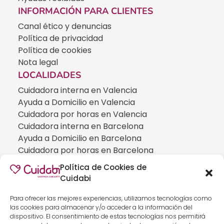
INFORMACIÓN PARA CLIENTES
Canal ético y denuncias
Política de privacidad
Política de cookies
Nota legal
LOCALIDADES
Cuidadora interna en Valencia
Ayuda a Domicilio en Valencia
Cuidadora por horas en Valencia
Cuidadora interna en Barcelona
Ayuda a Domicilio en Barcelona
Cuidadora por horas en Barcelona
Cuidadora interna en Madrid
Política de Cookies de
Ayuda a Domicilio en Madrid
Cuidabi
Cuidadora por horas en Madrid
CUIDADOS ESPECIALIZADOS
Para ofrecer las mejores experiencias, utilizamos tecnologías como
las cookies para almacenar y/o acceder a la información del
Cuidadoras de personas con Alzheimer
dispositivo. El consentimiento de estas tecnologías nos permitirá