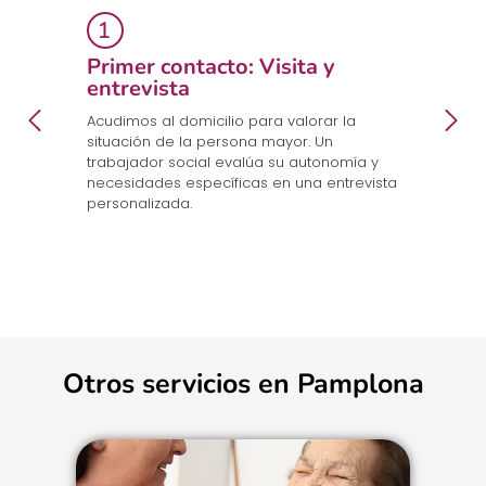
Primer contacto: Visita y
E
entrevista
p
a
en
Acudimos al domicilio para valorar la
Co
.
situación de la persona mayor. Un
un
trabajador social evalúa su autonomía y
n
necesidades específicas en una entrevista
cu
personalizada.
Otros servicios en Pamplona