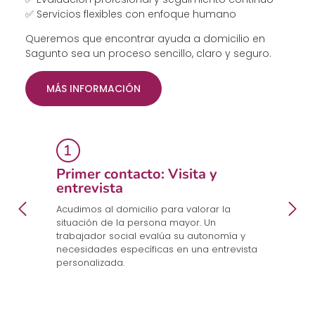
✅ Servicios flexibles con enfoque humano
Queremos que encontrar ayuda a domicilio en
Sagunto sea un proceso sencillo, claro y seguro.
MÁS INFORMACIÓN
Primer contacto: Visita y
E
entrevista
p
a
en
Acudimos al domicilio para valorar la
Co
.
situación de la persona mayor. Un
un
trabajador social evalúa su autonomía y
n
necesidades específicas en una entrevista
cu
personalizada.