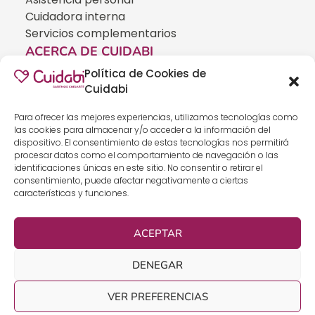
Cuidadora interna
Servicios complementarios
ACERCA DE CUIDABI
Sobre Cuidabi
Política de Cookies de
Trabajo con nosotros
Cuidabi
Hazte franquicia
Para ofrecer las mejores experiencias, utilizamos tecnologías como
Blog
las cookies para almacenar y/o acceder a la información del
Plan de igualdad
dispositivo. El consentimiento de estas tecnologías nos permitirá
Ayudas recibidas
procesar datos como el comportamiento de navegación o las
identificaciones únicas en este sitio. No consentir o retirar el
INFORMACIÓN PARA CLIENTES
consentimiento, puede afectar negativamente a ciertas
características y funciones.
Canal ético y denuncias
Política de privacidad
Política de cookies
ACEPTAR
Nota legal
LOCALIDADES
DENEGAR
Cuidadora interna en Valencia
VER PREFERENCIAS
Ayuda a Domicilio en Valencia