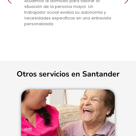
en
Acudimos al domicilio para valorar la
Co
.
situación de la persona mayor. Un
un
trabajador social evalúa su autonomía y
n
necesidades específicas en una entrevista
cu
personalizada.
Otros servicios en Santander