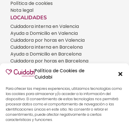
Política de cookies
Nota legal
LOCALIDADES
Cuidadora interna en Valencia
Ayuda a Domicilio en Valencia
Cuidadora por horas en Valencia
Cuidadora interna en Barcelona
Ayuda a Domicilio en Barcelona
Cuidadora por horas en Barcelona
Cuidadora interna en Madrid
Política de Cookies de
Ayuda a Domicilio en Madrid
Cuidabi
Cuidadora por horas en Madrid
CUIDADOS ESPECIALIZADOS
Para ofrecer las mejores experiencias, utilizamos tecnologías como
las cookies para almacenar y/o acceder a la información del
Cuidadoras de personas con Alzheimer
dispositivo. El consentimiento de estas tecnologías nos permitirá
Cuidadoras de personas con Parkinson
procesar datos como el comportamiento de navegación o las
identificaciones únicas en este sitio. No consentir o retirar el
Cuidadoras de personas con ELA
consentimiento, puede afectar negativamente a ciertas
Cuidados especializados para personas que
características y funciones.
han sufrido un ICTUS