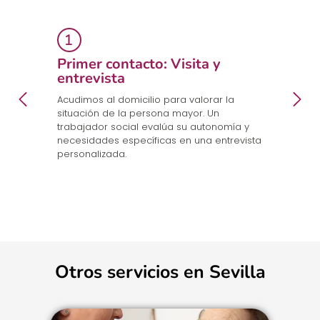
Primer contacto: Visita y
E
entrevista
p
a
en
Acudimos al domicilio para valorar la
Co
.
situación de la persona mayor. Un
un
trabajador social evalúa su autonomía y
n
necesidades específicas en una entrevista
cu
personalizada.
Otros servicios en Sevilla