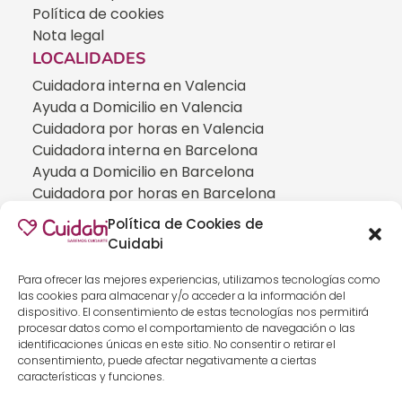
Política de cookies
Nota legal
LOCALIDADES
Cuidadora interna en Valencia
Ayuda a Domicilio en Valencia
Cuidadora por horas en Valencia
Cuidadora interna en Barcelona
Ayuda a Domicilio en Barcelona
Cuidadora por horas en Barcelona
Cuidadora interna en Madrid
Política de Cookies de
Ayuda a Domicilio en Madrid
Cuidabi
Cuidadora por horas en Madrid
CUIDADOS ESPECIALIZADOS
Para ofrecer las mejores experiencias, utilizamos tecnologías como
las cookies para almacenar y/o acceder a la información del
Cuidadoras de personas con Alzheimer
dispositivo. El consentimiento de estas tecnologías nos permitirá
Cuidadoras de personas con Parkinson
procesar datos como el comportamiento de navegación o las
identificaciones únicas en este sitio. No consentir o retirar el
Cuidadoras de personas con ELA
consentimiento, puede afectar negativamente a ciertas
Cuidados especializados para personas que
características y funciones.
han sufrido un ICTUS