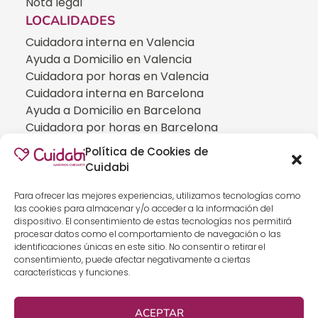
Nota legal
LOCALIDADES
Cuidadora interna en Valencia
Ayuda a Domicilio en Valencia
Cuidadora por horas en Valencia
Cuidadora interna en Barcelona
Ayuda a Domicilio en Barcelona
Cuidadora por horas en Barcelona
Cuidadora interna en Madrid
Política de Cookies de
Ayuda a Domicilio en Madrid
Cuidabi
Cuidadora por horas en Madrid
CUIDADOS ESPECIALIZADOS
Para ofrecer las mejores experiencias, utilizamos tecnologías como
las cookies para almacenar y/o acceder a la información del
Cuidadoras de personas con Alzheimer
dispositivo. El consentimiento de estas tecnologías nos permitirá
Cuidadoras de personas con Parkinson
procesar datos como el comportamiento de navegación o las
identificaciones únicas en este sitio. No consentir o retirar el
Cuidadoras de personas con ELA
consentimiento, puede afectar negativamente a ciertas
Cuidados especializados para personas que
características y funciones.
han sufrido un ICTUS
Cuidadoras de personas con neumonía
ACEPTAR