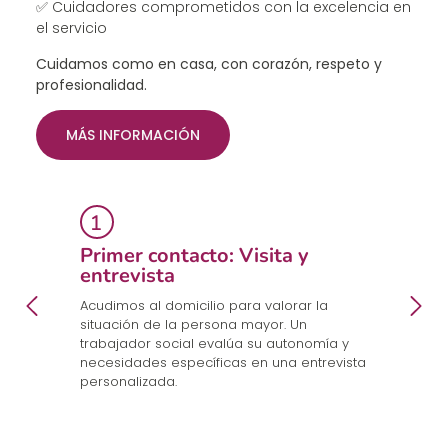
✅ Cuidadores comprometidos con la excelencia en
el servicio
Cuidamos como en casa, con corazón, respeto y
profesionalidad.
MÁS INFORMACIÓN
Primer contacto: Visita y
E
entrevista
p
a
en
Acudimos al domicilio para valorar la
Co
.
situación de la persona mayor. Un
un
trabajador social evalúa su autonomía y
n
necesidades específicas en una entrevista
cu
personalizada.