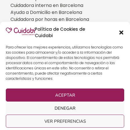
Cuidadora interna en Barcelona
Ayuda a Domicilio en Barcelona
Cuidadora por horas en Barcelona
Cuidadora interna en Madrid
Política de Cookies de
Ayuda a Domicilio en Madrid
Cuidabi
Cuidadora por horas en Madrid
CUIDADOS ESPECIALIZADOS
Para ofrecer las mejores experiencias, utilizamos tecnologías como
las cookies para almacenar y/o acceder a la información del
Cuidadoras de personas con Alzheimer
dispositivo. El consentimiento de estas tecnologías nos permitirá
Cuidadoras de personas con Parkinson
procesar datos como el comportamiento de navegación o las
identificaciones únicas en este sitio. No consentir o retirar el
Cuidadoras de personas con ELA
consentimiento, puede afectar negativamente a ciertas
Cuidados especializados para personas que
características y funciones.
han sufrido un ICTUS
Cuidadoras de personas con neumonía
ACEPTAR
Cuidados especializados para personas con
discapacidad
DENEGAR
Cuidados especializados para personas con
demencia
VER PREFERENCIAS