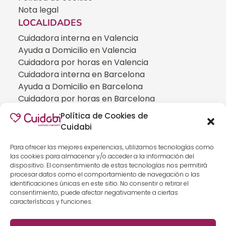
Nota legal
LOCALIDADES
Cuidadora interna en Valencia
Ayuda a Domicilio en Valencia
Cuidadora por horas en Valencia
Cuidadora interna en Barcelona
Ayuda a Domicilio en Barcelona
Cuidadora por horas en Barcelona
Cuidadora interna en Madrid
Política de Cookies de
Ayuda a Domicilio en Madrid
Cuidabi
Cuidadora por horas en Madrid
CUIDADOS ESPECIALIZADOS
Para ofrecer las mejores experiencias, utilizamos tecnologías como
las cookies para almacenar y/o acceder a la información del
Cuidadoras de personas con Alzheimer
dispositivo. El consentimiento de estas tecnologías nos permitirá
Cuidadoras de personas con Parkinson
procesar datos como el comportamiento de navegación o las
identificaciones únicas en este sitio. No consentir o retirar el
Cuidadoras de personas con ELA
consentimiento, puede afectar negativamente a ciertas
Cuidados especializados para personas que
características y funciones.
han sufrido un ICTUS
Cuidadoras de personas con neumonía