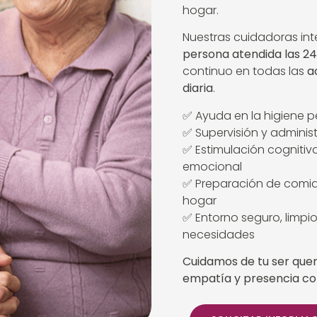
hogar.
Nuestras cuidadoras in
persona atendida las 24
continuo en todas las
a
diaria
.
✅ Ayuda en la higiene p
✅ Supervisión y admini
✅ Estimulación cognit
emocional
✅ Preparación de comid
hogar
✅ Entorno seguro, limpi
necesidades
Cuidamos de tu ser quer
empatía y presencia co