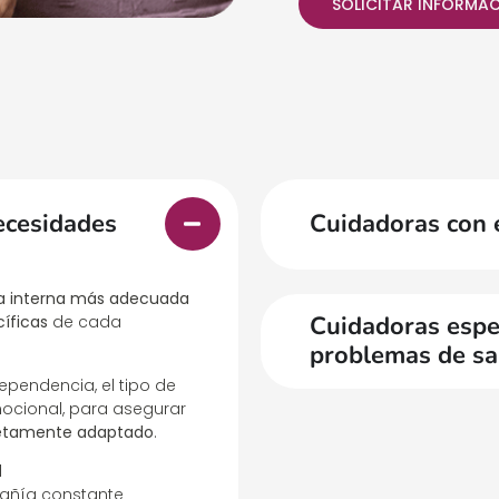
SOLICITAR INFORMA
ecesidades
Cuidadoras con 
a interna más adecuada
Cuidadoras espec
íficas
de cada
problemas de sa
pendencia, el tipo de
ocional, para asegurar
letamente adaptado
.
d
ñía constante