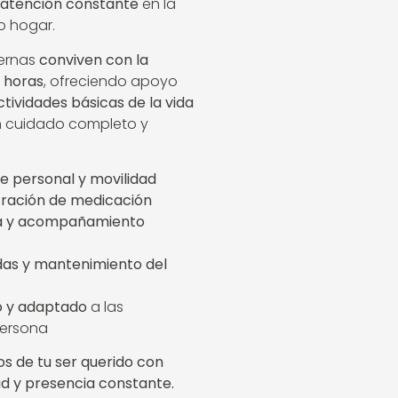
atención constante
en la
o hogar.
ternas
conviven con la
 horas
, ofreciendo apoyo
ctividades básicas de la vida
n cuidado completo y
ne personal y movilidad
tración de medicación
va y acompañamiento
as y mantenimiento del
o y adaptado
a las
ersona
os de tu ser querido con
ad y presencia constante.