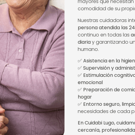
mayores que necesitan
comodidad de su propi
Nuestras cuidadoras in
persona atendida las 24
continuo en todas las
a
diaria
y garantizando u
humano.
✅
Asistencia en la higie
✅
Supervisión y adminis
✅
Estimulación cogniti
emocional
✅
Preparación de comid
hogar
✅
Entorno seguro, limpi
necesidades de cada p
En Cuidabi Lugo, cuidam
cercanía, profesionalid