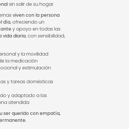
onal
sin salir de su hogar.
ternas
viven con la persona
l día
, ofreciendo un
tante
y apoyo en todas las
 vida diaria
, con sensibilidad,
ersonal y la movilidad
 de la medicación
ional y estimulación
as y tareas domésticas
do y adaptado a las
ona atendida
tu ser querido con empatía,
permanente.