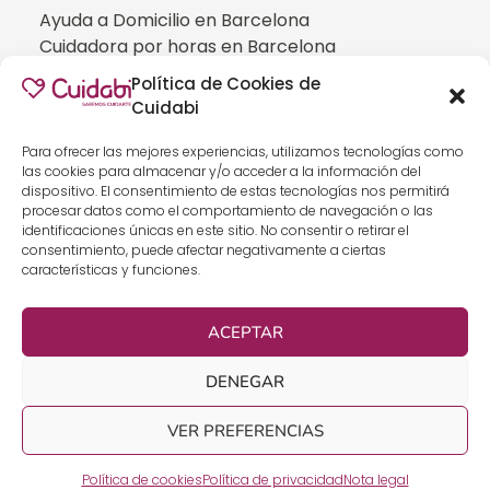
Ayuda a Domicilio en Barcelona
Cuidadora por horas en Barcelona
Cuidadora interna en Madrid
Política de Cookies de
Ayuda a Domicilio en Madrid
Cuidabi
Cuidadora por horas en Madrid
CUIDADOS ESPECIALIZADOS
Para ofrecer las mejores experiencias, utilizamos tecnologías como
las cookies para almacenar y/o acceder a la información del
Cuidadoras de personas con Alzheimer
dispositivo. El consentimiento de estas tecnologías nos permitirá
Cuidadoras de personas con Parkinson
procesar datos como el comportamiento de navegación o las
identificaciones únicas en este sitio. No consentir o retirar el
Cuidadoras de personas con ELA
consentimiento, puede afectar negativamente a ciertas
Cuidados especializados para personas que
características y funciones.
han sufrido un ICTUS
Cuidadoras de personas con neumonía
ACEPTAR
Cuidados especializados para personas con
discapacidad
DENEGAR
Cuidados especializados para personas con
demencia
VER PREFERENCIAS
Política de cookies
Política de privacidad
Nota legal