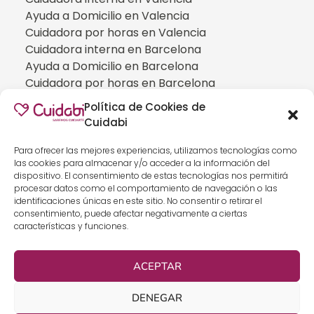
Ayuda a Domicilio en Valencia
Cuidadora por horas en Valencia
Cuidadora interna en Barcelona
Ayuda a Domicilio en Barcelona
Cuidadora por horas en Barcelona
Cuidadora interna en Madrid
Política de Cookies de
Ayuda a Domicilio en Madrid
Cuidabi
Cuidadora por horas en Madrid
CUIDADOS ESPECIALIZADOS
Para ofrecer las mejores experiencias, utilizamos tecnologías como
las cookies para almacenar y/o acceder a la información del
Cuidadoras de personas con Alzheimer
dispositivo. El consentimiento de estas tecnologías nos permitirá
Cuidadoras de personas con Parkinson
procesar datos como el comportamiento de navegación o las
identificaciones únicas en este sitio. No consentir o retirar el
Cuidadoras de personas con ELA
consentimiento, puede afectar negativamente a ciertas
Cuidados especializados para personas que
características y funciones.
han sufrido un ICTUS
Cuidadoras de personas con neumonía
ACEPTAR
Cuidados especializados para personas con
discapacidad
DENEGAR
Cuidados especializados para personas con