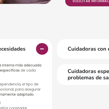
SOLICITAR INFORMA
ecesidades
Cuidadoras con 
a interna más adecuada
Cuidadoras espec
específicas
de cada
problemas de sa
pendencia, el tipo de
ocional, para asegurar
letamente adaptado
.
d
ñía constante