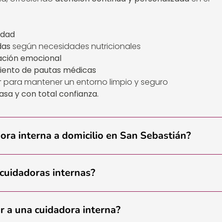
idad
das
según necesidades nutricionales
ación emocional
miento de pautas médicas
r
para mantener un entorno limpio y seguro
casa y con total confianza.
dora interna a domicilio en San Sebastián?
 cuidadoras internas?
r a una cuidadora interna?