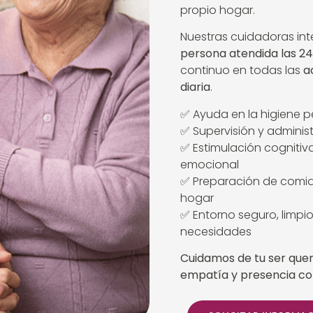
propio hogar.
Nuestras cuidadoras in
persona atendida las 24
continuo en todas las
a
diaria
.
✅ Ayuda en la higiene p
✅ Supervisión y admini
✅ Estimulación cognit
emocional
✅ Preparación de comid
hogar
✅ Entorno seguro, limpi
necesidades
Cuidamos de tu ser quer
empatía y presencia co