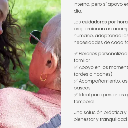
interna, pero sí apoyo 
día.
Las
cuidadoras por hora
proporcionan un acom
humano, adaptando los h
necesidades de cada fa
✅ Horarios personalizad
familiar
✅ Apoyo en los momento
tardes o noches)
✅ Acompañamiento, ase
paseos
✅ Ideal para personas 
temporal
Una solución práctica 
bienestar y tranquilidad