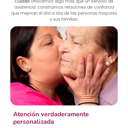
Cuidabi
ofrecemos algo más que un servicio de
asistencia; construimos relaciones de confianza
que mejoran el día a día de las personas mayores
y sus familias.
Atención verdaderamente
C
personalizada
S