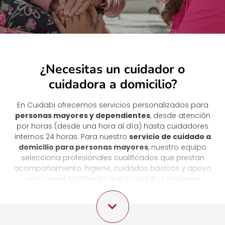
¿Necesitas un cuidador o
cuidadora a domicilio?
En Cuidabi ofrecemos servicios personalizados para
personas mayores y dependientes
, desde atención
por horas (desde una hora al día) hasta cuidadores
internos 24 horas. Para nuestro
servicio de cuidado a
domicilio para personas mayores
, nuestro equipo
selecciona profesionales cualificados que prestan
acompañamiento, higiene, cuidados básicos y apoyo
emocional, facilitando que los adultos mayores
permanezcan en su hogar con la mejor calidad de
vida. Nos comprometemos con el bienestar de los
mayores y la tranquilidad de sus familias.