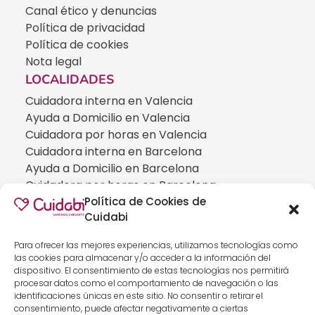
Canal ético y denuncias
Política de privacidad
Política de cookies
Nota legal
LOCALIDADES
Cuidadora interna en Valencia
Ayuda a Domicilio en Valencia
Cuidadora por horas en Valencia
Cuidadora interna en Barcelona
Ayuda a Domicilio en Barcelona
Cuidadora por horas en Barcelona
Política de Cookies de
Cuidadora interna en Madrid
Cuidabi
Ayuda a Domicilio en Madrid
Cuidadora por horas en Madrid
Para ofrecer las mejores experiencias, utilizamos tecnologías como
CUIDADOS ESPECIALIZADOS
las cookies para almacenar y/o acceder a la información del
dispositivo. El consentimiento de estas tecnologías nos permitirá
Cuidadoras de personas con Alzheimer
procesar datos como el comportamiento de navegación o las
Cuidadoras de personas con Parkinson
identificaciones únicas en este sitio. No consentir o retirar el
Cuidadoras de personas con ELA
consentimiento, puede afectar negativamente a ciertas