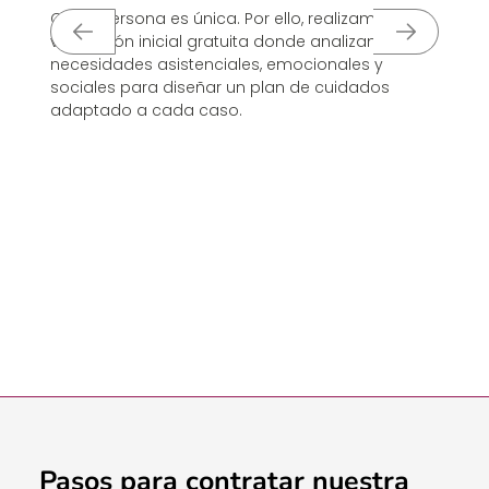
na
pa
Cada persona es única. Por ello, realizamos una
Co
valoración inicial gratuita donde analizamos las
po
necesidades asistenciales, emocionales y
co
sociales para diseñar un plan de cuidados
ce
adaptado a cada caso.
Pasos para contratar nuestra