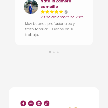
y desarrollan las tareas de
Natalia Zamora
forma muy eficiente, también
campillo
nos han ayudado con las
gestiones administrativas,
23 de diciembre de 2025
ahorrándonos muchos viajes y
Muy buenos profesionales y
engorrosos de papeleos,
trato familiar . Buenos en su
muchas gracias, siempre los
trabajo.
recomendaremos