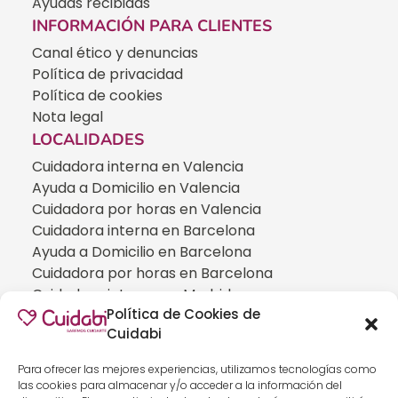
Ayudas recibidas
INFORMACIÓN PARA CLIENTES
Canal ético y denuncias
Política de privacidad
Política de cookies
Nota legal
LOCALIDADES
Cuidadora interna en Valencia
Ayuda a Domicilio en Valencia
Cuidadora por horas en Valencia
Cuidadora interna en Barcelona
Ayuda a Domicilio en Barcelona
Cuidadora por horas en Barcelona
Cuidadora interna en Madrid
Política de Cookies de
Ayuda a Domicilio en Madrid
Cuidabi
Cuidadora por horas en Madrid
CUIDADOS ESPECIALIZADOS
Para ofrecer las mejores experiencias, utilizamos tecnologías como
Cuidadoras de personas con Alzheimer
las cookies para almacenar y/o acceder a la información del