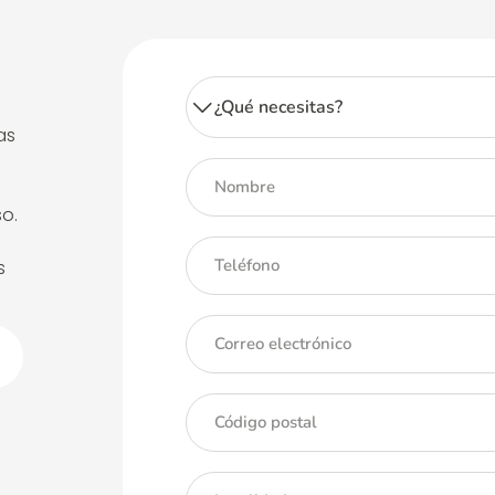
as
o.
s