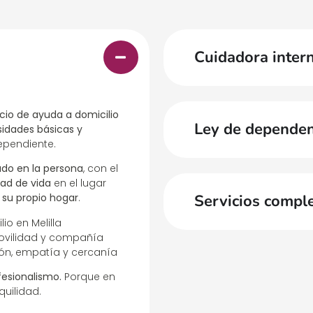
Cuidadora inter
icio de ayuda a domicilio
Ley de dependen
idades básicas y
pendiente.
do en la persona
, con el
dad de vida
en el lugar
:
su propio hogar
.
Servicios compl
io en Melilla
movilidad y compañía
ión, empatía y cercanía
esionalismo.
Porque en
quilidad.