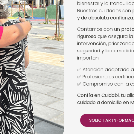
bienestar y la tranquilid
Nuestros cuidados son
y de absoluta confianza
.
Contamos con un
proto
riguroso
que asegura la
intervención, priorizand
seguridad y la comodid
importan.
✅ Atención adaptada a
✅ Profesionales certifi
✅ Compromiso con la ex
Confía en Cuidabi, tu al
cuidado a domicilio en Me
SOLICITAR INFORMA