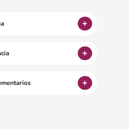
na
cia
ementarios