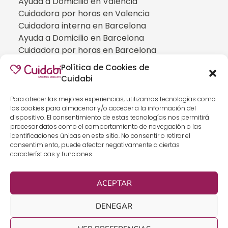
Ayuda a Domicilio en Valencia
Cuidadora por horas en Valencia
Cuidadora interna en Barcelona
Ayuda a Domicilio en Barcelona
Cuidadora por horas en Barcelona
Cuidadora interna en Madrid
Política de Cookies de
Ayuda a Domicilio en Madrid
Cuidabi
Cuidadora por horas en Madrid
CUIDADOS ESPECIALIZADOS
Para ofrecer las mejores experiencias, utilizamos tecnologías como
las cookies para almacenar y/o acceder a la información del
Cuidadoras de personas con Alzheimer
dispositivo. El consentimiento de estas tecnologías nos permitirá
Cuidadoras de personas con Parkinson
procesar datos como el comportamiento de navegación o las
identificaciones únicas en este sitio. No consentir o retirar el
Cuidadoras de personas con ELA
consentimiento, puede afectar negativamente a ciertas
Cuidados especializados para personas que
características y funciones.
han sufrido un ICTUS
Cuidadoras de personas con neumonía
ACEPTAR
Cuidados especializados para personas con
discapacidad
DENEGAR
Cuidados especializados para personas con
demencia