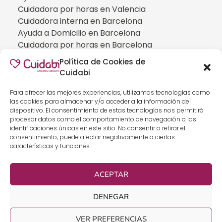
Cuidadora por horas en Valencia
Cuidadora interna en Barcelona
Ayuda a Domicilio en Barcelona
Cuidadora por horas en Barcelona
Cuidadora interna en Madrid
Política de Cookies de
Ayuda a Domicilio en Madrid
Cuidabi
Cuidadora por horas en Madrid
CUIDADOS ESPECIALIZADOS
Para ofrecer las mejores experiencias, utilizamos tecnologías como
las cookies para almacenar y/o acceder a la información del
Cuidadoras de personas con Alzheimer
dispositivo. El consentimiento de estas tecnologías nos permitirá
Cuidadoras de personas con Parkinson
procesar datos como el comportamiento de navegación o las
identificaciones únicas en este sitio. No consentir o retirar el
Cuidadoras de personas con ELA
consentimiento, puede afectar negativamente a ciertas
Cuidados especializados para personas que
características y funciones.
han sufrido un ICTUS
Cuidadoras de personas con neumonía
ACEPTAR
Cuidados especializados para personas con
discapacidad
DENEGAR
Cuidados especializados para personas con
demencia
VER PREFERENCIAS