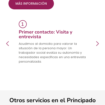
MÁS INFORMACIÓN
Primer contacto: Visita y
E
entrevista
p
a
en
Acudimos al domicilio para valorar la
Co
.
situación de la persona mayor. Un
un
trabajador social evalúa su autonomía y
n
necesidades específicas en una entrevista
cu
personalizada.
Otros servicios en el Principado