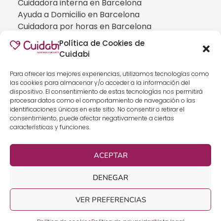
Cuidadora interna en Barcelona
Ayuda a Domicilio en Barcelona
Cuidadora por horas en Barcelona
Cuidadora interna en Madrid
Política de Cookies de
Ayuda a Domicilio en Madrid
Cuidabi
Cuidadora por horas en Madrid
CUIDADOS ESPECIALIZADOS
Para ofrecer las mejores experiencias, utilizamos tecnologías como
las cookies para almacenar y/o acceder a la información del
Cuidadoras de personas con Alzheimer
dispositivo. El consentimiento de estas tecnologías nos permitirá
Cuidadoras de personas con Parkinson
procesar datos como el comportamiento de navegación o las
identificaciones únicas en este sitio. No consentir o retirar el
Cuidadoras de personas con ELA
consentimiento, puede afectar negativamente a ciertas
Cuidados especializados para personas que
características y funciones.
han sufrido un ICTUS
Cuidadoras de personas con neumonía
ACEPTAR
Cuidados especializados para personas con
discapacidad
DENEGAR
Cuidados especializados para personas con
demencia
VER PREFERENCIAS