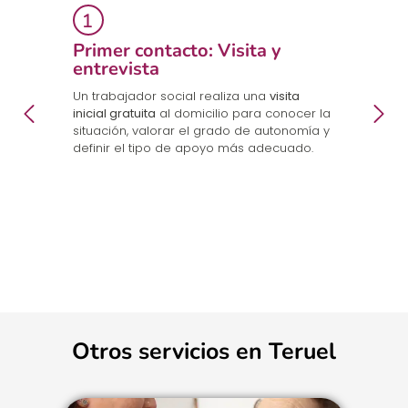
Primer contacto: Visita y
E
entrevista
p
Un trabajador social realiza una
visita
Tr
inicial gratuita
al domicilio para conocer la
u
situación, valorar el grado de autonomía y
nú
definir el tipo de apoyo más adecuado.
pr
No
se
pr
Otros servicios en Teruel