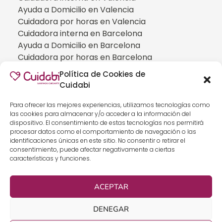
Ayuda a Domicilio en Valencia
Cuidadora por horas en Valencia
Cuidadora interna en Barcelona
Ayuda a Domicilio en Barcelona
Cuidadora por horas en Barcelona
Cuidadora interna en Madrid
Política de Cookies de
Ayuda a Domicilio en Madrid
Cuidabi
Cuidadora por horas en Madrid
CUIDADOS ESPECIALIZADOS
Para ofrecer las mejores experiencias, utilizamos tecnologías como
las cookies para almacenar y/o acceder a la información del
Cuidadoras de personas con Alzheimer
dispositivo. El consentimiento de estas tecnologías nos permitirá
Cuidadoras de personas con Parkinson
procesar datos como el comportamiento de navegación o las
identificaciones únicas en este sitio. No consentir o retirar el
Cuidadoras de personas con ELA
consentimiento, puede afectar negativamente a ciertas
Cuidados especializados para personas que
características y funciones.
han sufrido un ICTUS
Cuidadoras de personas con neumonía
ACEPTAR
Cuidados especializados para personas con
discapacidad
DENEGAR
Cuidados especializados para personas con