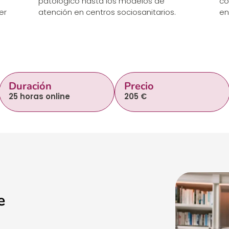
patológico hasta los modelos de
co
er
atención en centros sociosanitarios.
en
Duración
Precio
25 horas online
205 €
e