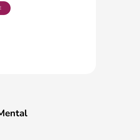
E
 Mental