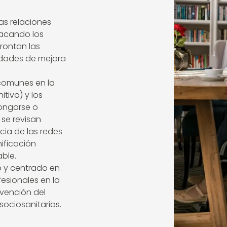
as relaciones
tacando los
rontan las
idades de mejora
 comunes en la
tivo) y los
longarse o
 se revisan
cia de las redes
nificación
ble.
o y centrado en
fesionales en la
vención del
sociosanitarios.