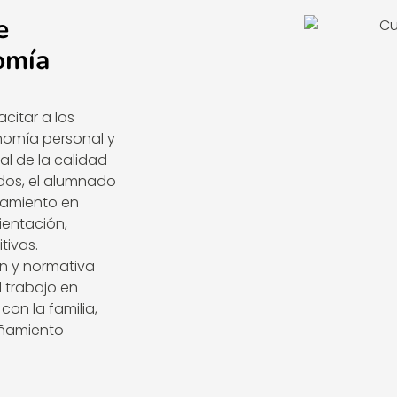
e
omía
citar a los
nomía personal y
l de la calidad
ados, el alumnado
namiento en
rientación,
tivas.
ón y normativa
l trabajo en
con la familia,
añamiento