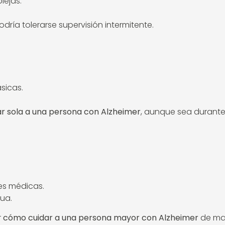
lejas.
dría tolerarse supervisión intermitente.
ásicas.
r sola a una persona con Alzheimer
, aunque sea durante
es médicas.
nua.
r
cómo cuidar a una persona mayor con Alzheimer
de man