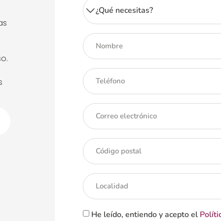
as
o.
s
He leído, entiendo y acepto el
Políti