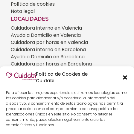
Política de cookies
Nota legal
LOCALIDADES
Cuidadora interna en Valencia
Ayuda a Domicilio en Valencia
Cuidadora por horas en Valencia
Cuidadora interna en Barcelona
Ayuda a Domicilio en Barcelona
Cuidadora por horas en Barcelona
Cuidadora interna en Madrid
Política de Cookies de
Ayuda a Domicilio en Madrid
Cuidabi
Cuidadora por horas en Madrid
CUIDADOS ESPECIALIZADOS
Para ofrecer las mejores experiencias, utilizamos tecnologías como
las cookies para almacenar y/o acceder a la información del
Cuidadoras de personas con Alzheimer
dispositivo. El consentimiento de estas tecnologías nos permitirá
Cuidadoras de personas con Parkinson
procesar datos como el comportamiento de navegación o las
identificaciones únicas en este sitio. No consentir o retirar el
Cuidadoras de personas con ELA
consentimiento, puede afectar negativamente a ciertas
Cuidados especializados para personas que
características y funciones.
han sufrido un ICTUS