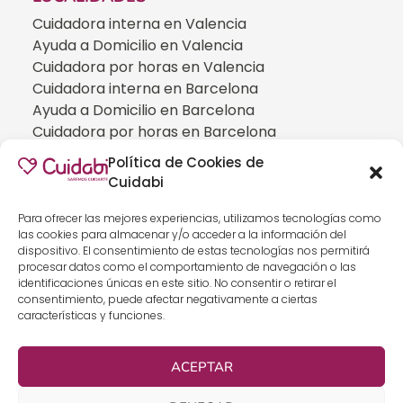
Cuidadora interna en Valencia
Ayuda a Domicilio en Valencia
Cuidadora por horas en Valencia
Cuidadora interna en Barcelona
Ayuda a Domicilio en Barcelona
Cuidadora por horas en Barcelona
Cuidadora interna en Madrid
Política de Cookies de
Ayuda a Domicilio en Madrid
Cuidabi
Cuidadora por horas en Madrid
CUIDADOS ESPECIALIZADOS
Para ofrecer las mejores experiencias, utilizamos tecnologías como
las cookies para almacenar y/o acceder a la información del
Cuidadoras de personas con Alzheimer
dispositivo. El consentimiento de estas tecnologías nos permitirá
Cuidadoras de personas con Parkinson
procesar datos como el comportamiento de navegación o las
identificaciones únicas en este sitio. No consentir o retirar el
Cuidadoras de personas con ELA
consentimiento, puede afectar negativamente a ciertas
Cuidados especializados para personas que
características y funciones.
han sufrido un ICTUS
Cuidadoras de personas con neumonía
ACEPTAR
Cuidados especializados para personas con
discapacidad