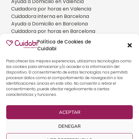
Ayuda a Domicilio en Valencia
Cuidadora por horas en Valencia
Cuidadora interna en Barcelona
Ayuda a Domicilio en Barcelona
Cuidadora por horas en Barcelona
Cuidadora interna en Madrid
Política de Cookies de
Ayuda a Domicilio en Madrid
Cuidabi
Cuidadora por horas en Madrid
CUIDADOS ESPECIALIZADOS
Para ofrecer las mejores experiencias, utilizamos tecnologías como
las cookies para almacenar y/o acceder a la información del
Cuidadoras de personas con Alzheimer
dispositivo. El consentimiento de estas tecnologías nos permitirá
Cuidadoras de personas con Parkinson
procesar datos como el comportamiento de navegación o las
identificaciones únicas en este sitio. No consentir o retirar el
Cuidadoras de personas con ELA
consentimiento, puede afectar negativamente a ciertas
Cuidados especializados para personas que
características y funciones.
han sufrido un ICTUS
Cuidadoras de personas con neumonía
ACEPTAR
Cuidados especializados para personas con
discapacidad
DENEGAR
Cuidados especializados para personas con
demencia