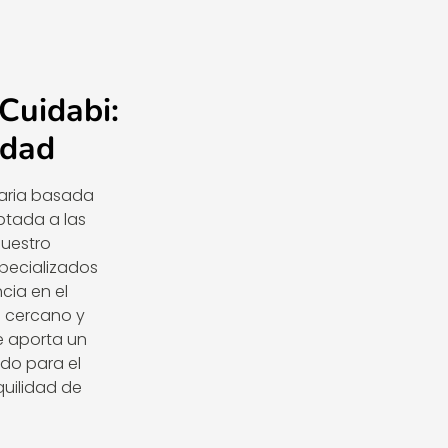
 Cuidabi:
idad
iaria basada
ptada a las
Nuestro
pecializados
cia en el
 cercano y
e aporta un
ado para el
quilidad de