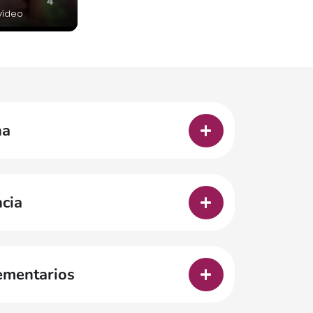
 vídeo
na
cia
ementarios