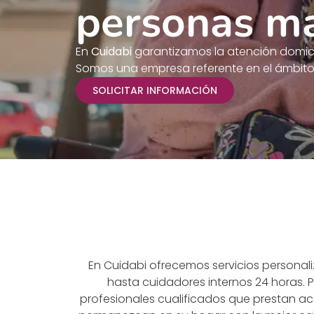
personas m
En
Cuidabi
garantizamos la atención domicil
Somos una empresa referente en el ámbito 
SOLICITAR INFORMACIÓN
En Cuidabi ofrecemos servicios persona
hasta cuidadores internos 24 horas. 
profesionales cualificados que prestan a