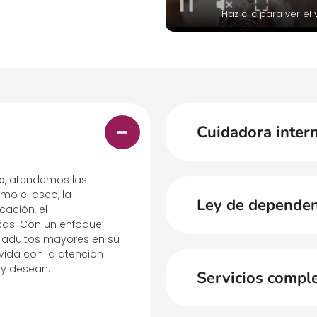
Haz clic para ver el
Cuidadora inter
o
, atendemos las
omo el aseo, la
Ley de dependen
cación, el
as. Con un enfoque
 adultos mayores en su
vida con la atención
 y desean.
Servicios compl