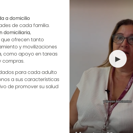
da a domicilio
des de cada familia.
 domiciliaria
,
 que ofrecen tanto
miento y movilizaciones
va, como apoyo en tareas
▶
 y compras.
idados para cada adulto
os a sus características
tivo de promover su salud